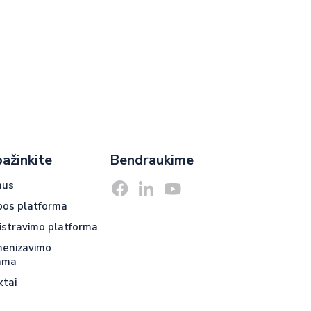
pažinkite
Bendraukime
mus
bos platforma
istravimo platforma
menizavimo
ama
ktai