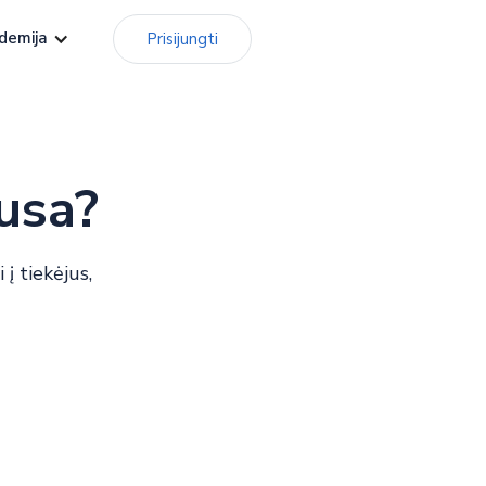
demija
Prisijungti
usa?
į tiekėjus,