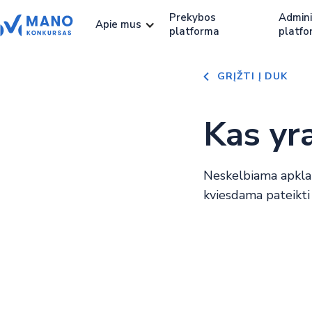
Prekybos
Admini
Apie mus
platforma
platfo
GRĮŽTI Į DUK
Kas yr
Neskelbiama apklaus
kviesdama pateikti