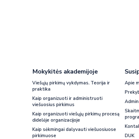
Mokykitės akademijoje
Susi
Viešųjų pirkimų vykdymas. Teorija ir
Apie 
praktika
Preky
Kaip organizuoti ir administruoti
Admin
viešuosius pirkimus
Skait
Kaip organizuoti viešųjų pirkimų procesą
progr
didelėje organizacijoje
Konta
Kaip sėkmingai dalyvauti viešuosiuose
pirkimuose
DUK