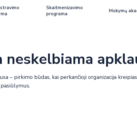
stravimo
Skaitmenizavimo
Mokymų aka
rma
programa
a neskelbiama apkla
a – pirkimo būdas, kai perkančioji organizacija kreipiasi 
 pasiūlymus.